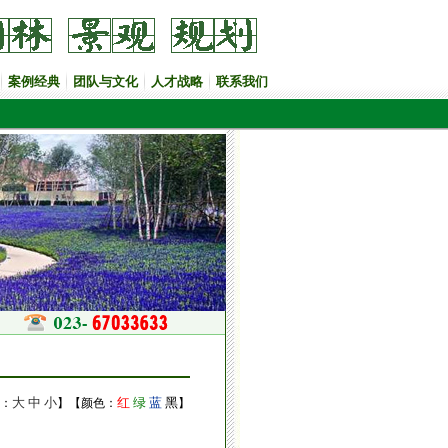
案例经典
团队与文化
人才战略
联系我们
大
中
小
红
绿
蓝
黑
：
】【颜色：
】