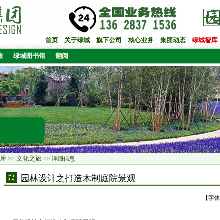
首页
关于绿城
旗下公司
核心业务
集团动态
绿城智库
旅
绿城图书馆
翻阅
库
文化之旅
>>
>> 详细信息
园林设计之打造木制庭院景观
【字体