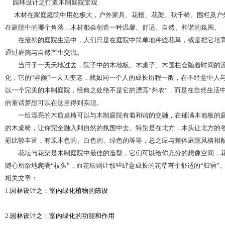
园林设计之打造木制庭院景观
木材在家庭庭院中用处极大，户外家具、花槽、花架、秋千椅、围栏及户
在庭院中的哪个角落，木材都会创造一种温馨、舒适、自然、和谐的氛围。
在最初的庭院生活中，人们只是在庭院中简单地种些花草，或是把它培育
通过庭院与自然产生交流。
当日子一天天地过去，院子中的木地板、木桌子、木围栏会随着时间的流
化，它的“容颜”一天天变老，就如同一个人的成长历程一般，在不经意中人
以一个完美的木制庭院，经典之处绝不是它的漂亮“外衣”，而是在自然生活
的童话梦想可以在这里得到实现。
一组漂亮的木质桌椅可以与木制庭院有着和谐的交融，在铺满木地板的庭
的木桌椅，让你完全融入到自然的氛围中去。特别是在北方，木头让北方的
彩比较丰富，有原木色的、白色的、绿色的等等，总之应与整体庭院风格相
花坛与花架是木制庭院中最佳的造型，它们可以给你充分的想像空间，花
随心所欲地爬满“枝头”，而花坛则让那些肆意成长的花草有个舒适的“归宿”
相关文章：
1.
园林设计之：室内绿化植物的陈设
2.
园林设计之：室内绿化的功能和作用