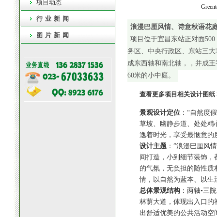
项目动态
Green
行业新闻
浪漫巴厘风情、诗意秋语花
图片新闻
项目位于宜昌东站正对面500
务区、中央行政区、东站三大
成东西轴和南北轴，，并成王字
60米的小中庭。
查看更多项目相关设计图纸 >
景观设计定位
：“自然度
草坡、幽静步道、处处精
逸着时光，享受最惬意的
设计主题
：”浪漫巴厘风
间打造，小到细节装饰，
的气氛，无负担的随性质
情，以自然为蓝本、以生
总体景观结构
：两轴•三
林荫大道，体现出入口的
出舒适优美的公共活动空