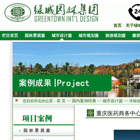
首页
关于绿
栏目首页
园林景观篇
城市设计篇
城市规划篇
旅游规划篇
建
首 页
国内案例经典
城市设计篇
您目前所在的位置：
>>
>>
>> 详细
重庆医药商务中
园林景观篇