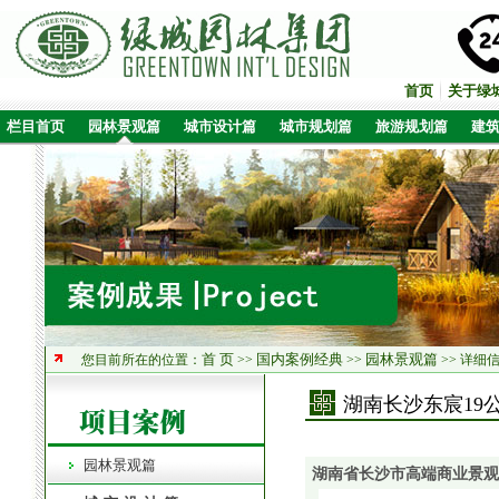
首页
关于绿
栏目首页
园林景观篇
城市设计篇
城市规划篇
旅游规划篇
建
首 页
国内案例经典
园林景观篇
您目前所在的位置：
>>
>>
>> 详细
湖南长沙东宸19
园林景观篇
湖南省长沙市高端商业景观