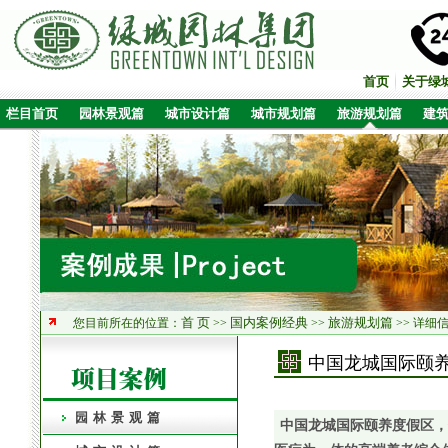
首页
关于绿
栏目首页
园林景观篇
城市设计篇
城市规划篇
旅游规划篇
建
首 页
国内案例经典
旅游规划篇
您目前所在的位置：
>>
>>
>> 详细
中国龙城国际颐养
园林景观篇
中国龙城国际颐养度假区，