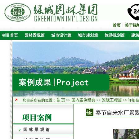
首页
关于绿
栏目首页
园林景观篇
城市设计篇
城市规划篇
旅游规划篇
建
首 页
国内案例经典
景观工程篇
您目前所在的位置：
>>
>>
>> 详细
奉节自来水厂景
园林景观篇