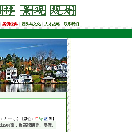
案例经典
团队与文化
人才战略
联系我们
大
中
小
红
绿
蓝
黑
：
】【颜色：
】
2500亩，集高端颐养、度假、